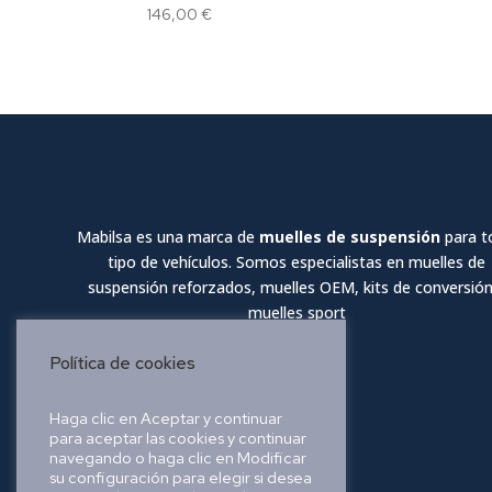
146,00
€
Mabilsa es una marca de
muelles de suspensión
para t
tipo de vehículos. Somos especialistas en muelles de
suspensión reforzados, muelles OEM, kits de conversión
muelles sport
Política de cookies
Haga clic en Aceptar y continuar
para aceptar las cookies y continuar
navegando o haga clic en Modificar
su configuración para elegir si desea