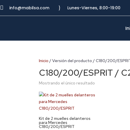

}
info@mabilsa.com
Lunes-Viernes, 8:00-19:00
In
Inicio
/ Versión del producto / C180/200/ESP
C180/200/ESPRIT / 
Mostrando el único resultado
Kit de 2 muelles delanteros
para Mercedes
C180/200/ESPRIT