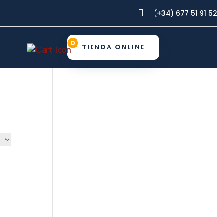

(+34) 677 51 91 52
0
TIENDA ONLINE