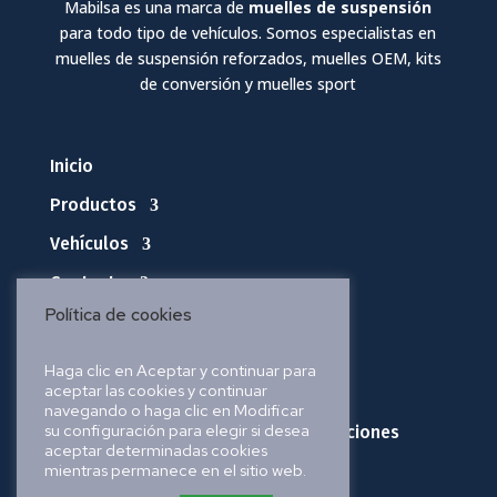
Mabilsa es una marca de
muelles de suspensión
para todo tipo de vehículos. Somos especialistas en
muelles de suspensión reforzados, muelles OEM, kits
de conversión y muelles sport
Inicio
Productos
Vehículos
Contacto
Política de cookies
Política de privacidad
Haga clic en Aceptar y continuar para
aceptar las cookies y continuar
Política de cookies
navegando o haga clic en Modificar
su configuración para elegir si desea
Política de envíos, pedidos y devoluciones
aceptar determinadas cookies
mientras permanece en el sitio web.
Aviso legal