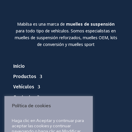
Mabilsa es una marca de
muelles de suspensión
para todo tipo de vehículos. Somos especialistas en
muelles de suspensión reforzados, muelles OEM, kits
de conversión y muelles sport
Inicio
Productos
Vehículos
Contacto
Política de cookies
Política de privacidad
Haga clic en Aceptar y continuar para
aceptar las cookies y continuar
Política de cookies
navegando o haga clic en Modificar