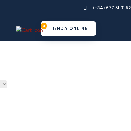

(+34) 677 51 91 52
0
TIENDA ONLINE