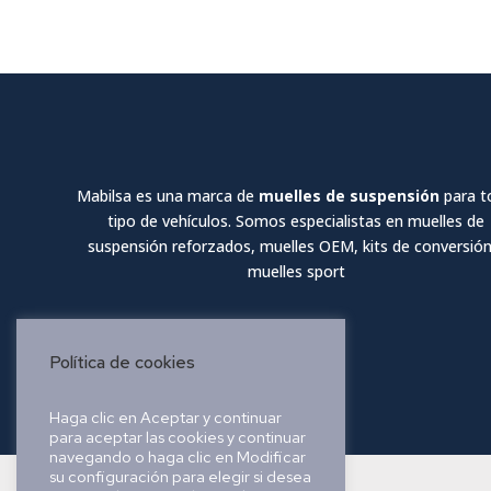
Mabilsa es una marca de
muelles de suspensión
para t
tipo de vehículos. Somos especialistas en muelles de
suspensión reforzados, muelles OEM, kits de conversión
muelles sport
Política de cookies
Haga clic en Aceptar y continuar
para aceptar las cookies y continuar
navegando o haga clic en Modificar
su configuración para elegir si desea