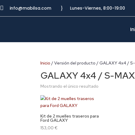

}
info@mabilsa.com
Lunes-Viernes, 8:00-19:00
In
Inicio
/ Versión del producto / GALAXY 4x4 / 
GALAXY 4x4 / S-MAX
Mostrando el único resultado
Kit de 2 muelles traseros para
Ford GALAXY
153,00
€