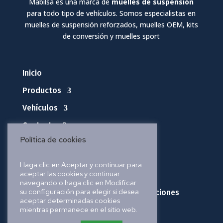
Mabilsa es una marca de
muelles de suspensión
para todo tipo de vehículos. Somos especialistas en
muelles de suspensión reforzados, muelles OEM, kits
de conversión y muelles sport
Inicio
Productos
Vehículos
Contacto
Política de cookies
Política de privacidad
Haga clic en Aceptar y continuar para
aceptar las cookies y continuar
Política de cookies
navegando o haga clic en Modificar
su configuración para elegir si desea
Política de envíos, pedidos y devoluciones
aceptar determinadas cookies
mientras permanece en el sitio web.
Aviso legal