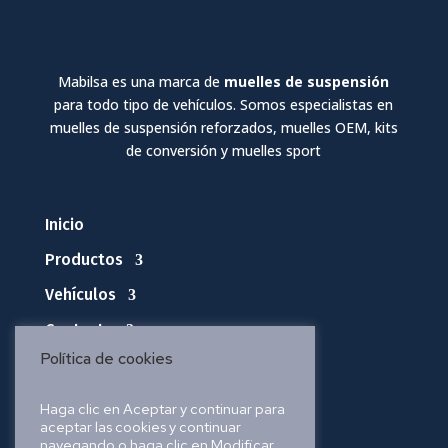
Mabilsa es una marca de
muelles de suspensión
para todo tipo de vehículos. Somos especialistas en
muelles de suspensión reforzados, muelles OEM, kits
de conversión y muelles sport
Inicio
Productos
Vehículos
Contacto
Política de cookies
Política de privacidad
Haga clic en Aceptar y continuar para
aceptar las cookies y continuar
Política de cookies
navegando o haga clic en Modificar