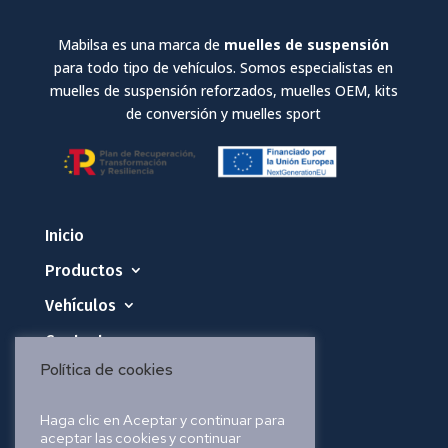
Mabilsa es una marca de
muelles de suspensión
para todo tipo de vehículos. Somos especialistas en
muelles de suspensión reforzados, muelles OEM, kits
de conversión y muelles sport
Inicio
Productos
Vehículos
Contacto
Política de cookies
Política de privacidad
Haga clic en Aceptar y continuar para
aceptar las cookies y continuar
Política de cookies