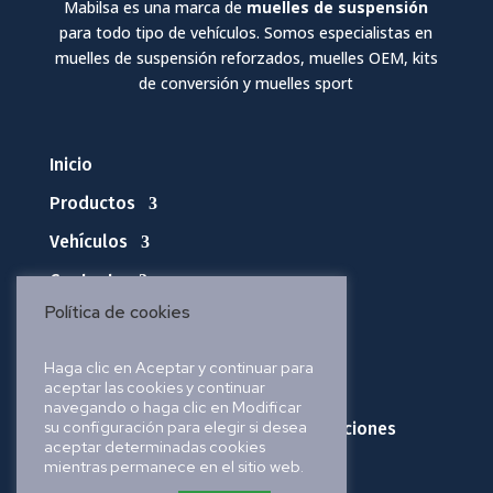
Mabilsa es una marca de
muelles de suspensión
para todo tipo de vehículos. Somos especialistas en
muelles de suspensión reforzados, muelles OEM, kits
de conversión y muelles sport
Inicio
Productos
Vehículos
Contacto
Política de cookies
Política de privacidad
Haga clic en Aceptar y continuar para
aceptar las cookies y continuar
Política de cookies
navegando o haga clic en Modificar
su configuración para elegir si desea
Política de envíos, pedidos y devoluciones
aceptar determinadas cookies
mientras permanece en el sitio web.
Aviso legal