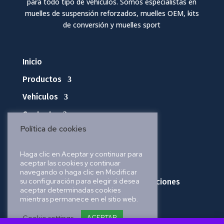
para todo tipo de vehículos. Somos especialistas en
muelles de suspensión reforzados, muelles OEM, kits
de conversión y muelles sport
Inicio
Productos
Vehículos
Contacto
Política de cookies
Política de privacidad
Haga clic en Aceptar y continuar para
aceptar las cookies y continuar
Política de cookies
navegando o haga clic en Modificar
su configuración para elegir si desea
Política de envíos, pedidos y devoluciones
aceptar determinadas cookies
mientras permanece en el sitio web.
Aviso legal
Cookie settings
ACEPTAR