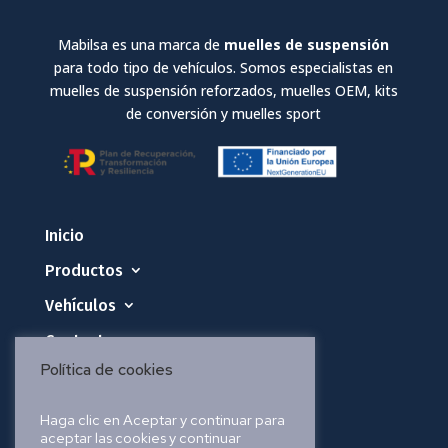
Mabilsa es una marca de
muelles de suspensión
para todo tipo de vehículos. Somos especialistas en
muelles de suspensión reforzados, muelles OEM, kits
de conversión y muelles sport
Inicio
Productos
Vehículos
Contacto
Política de cookies
Política de privacidad
Haga clic en Aceptar y continuar para
aceptar las cookies y continuar
Política de cookies