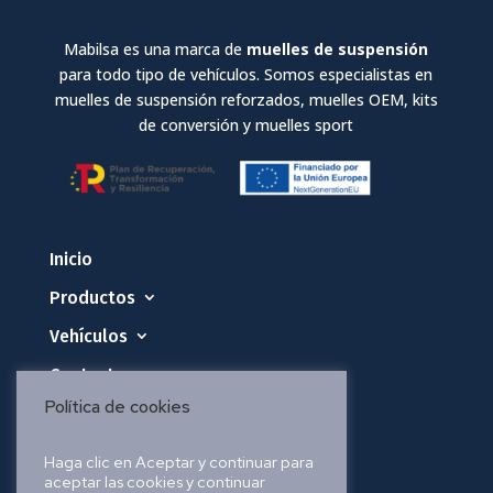
Mabilsa es una marca de
muelles de suspensión
para todo tipo de vehículos. Somos especialistas en
muelles de suspensión reforzados, muelles OEM, kits
de conversión y muelles sport
Inicio
Productos
Vehículos
Contacto
Política de cookies
Política de privacidad
Haga clic en Aceptar y continuar para
aceptar las cookies y continuar
Política de cookies