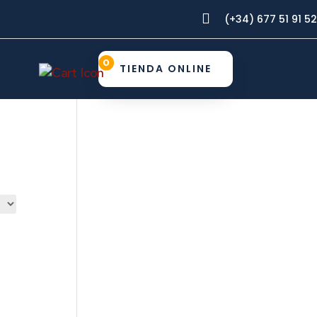

(+34) 677 51 91 52
0
TIENDA ONLINE