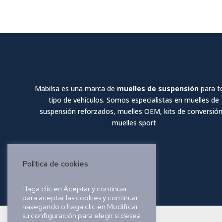
Mabilsa es una marca de
muelles de suspensión
para t
tipo de vehículos. Somos especialistas en muelles de
suspensión reforzados, muelles OEM, kits de conversión
muelles sport
Política de cookies
Haga clic en Aceptar y continuar
para aceptar las cookies y continuar
navegando o haga clic en Modificar
su configuración para elegir si desea