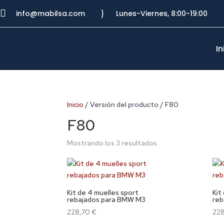

}
info@mabilsa.com
Lunes-Viernes, 8:00-19:00
In
Inicio
/ Versión del producto / F80
F80
Mostrando los 3 resultados
Kit de 4 muelles sport
Kit
rebajados para BMW M3
reb
228,70
€
22