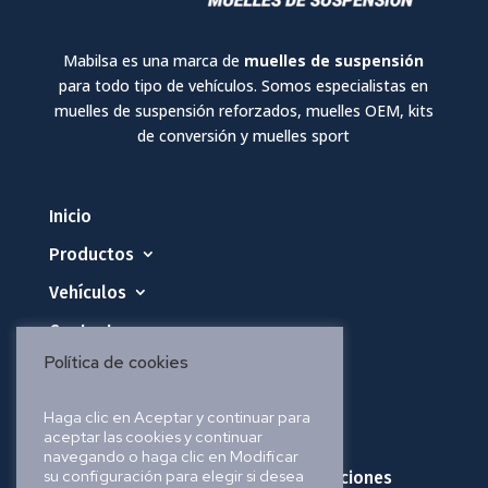
Mabilsa es una marca de
muelles de suspensión
para todo tipo de vehículos. Somos especialistas en
muelles de suspensión reforzados, muelles OEM, kits
de conversión y muelles sport
Inicio
Productos
Vehículos
Contacto
Política de cookies
Política de privacidad
Haga clic en Aceptar y continuar para
aceptar las cookies y continuar
Política de cookies
navegando o haga clic en Modificar
su configuración para elegir si desea
Política de envíos, pedidos y devoluciones