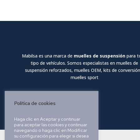
Mabilsa es una marca de
muelles de suspensión
para t
tipo de vehículos. Somos especialistas en muelles de
suspensión reforzados, muelles OEM, kits de conversión
muelles sport
Política de cookies
Haga clic en Aceptar y continuar
para aceptar las cookies y continuar
navegando o haga clic en Modificar
su configuración para elegir si desea