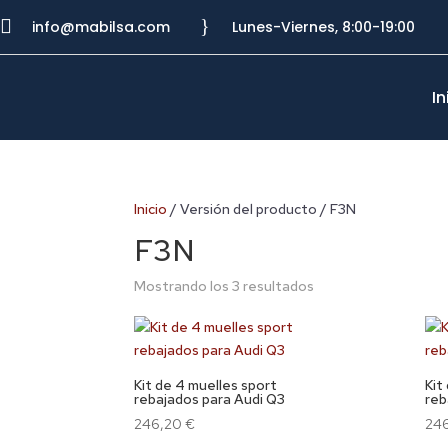

}
info@mabilsa.com
Lunes-Viernes, 8:00-19:00
In
Inicio
/ Versión del producto / F3N
F3N
Mostrando los 3 resultados
Kit de 4 muelles sport
Kit
rebajados para Audi Q3
reb
246,20
€
24