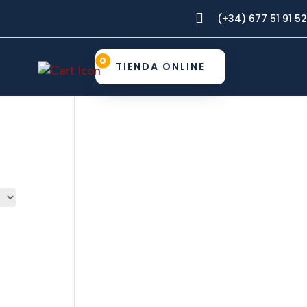

(+34) 677 51 91 52
0
TIENDA ONLINE