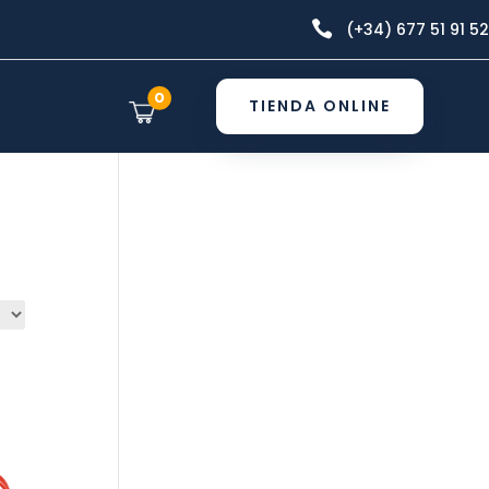

(+34) 677 51 91 52
0
TIENDA ONLINE