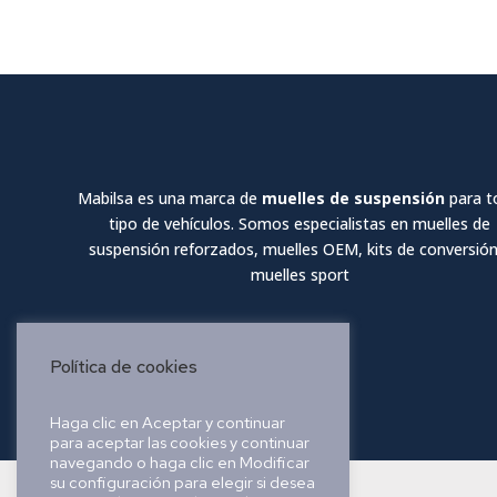
Mabilsa es una marca de
muelles de suspensión
para t
tipo de vehículos. Somos especialistas en muelles de
suspensión reforzados, muelles OEM, kits de conversión
muelles sport
Política de cookies
Haga clic en Aceptar y continuar
para aceptar las cookies y continuar
navegando o haga clic en Modificar
su configuración para elegir si desea