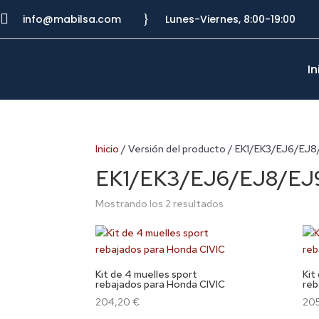

}
info@mabilsa.com
Lunes-Viernes, 8:00-19:00
In
Inicio
/ Versión del producto / EK1/EK3/EJ6/EJ
EK1/EK3/EJ6/EJ8/EJ
Mostrando los 2 resultados
Kit de 4 muelles sport
Kit
rebajados para Honda CIVIC
reb
204,20
€
20