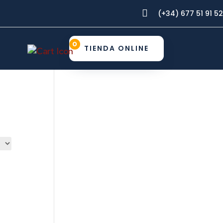

(+34) 677 51 91 52
0
TIENDA ONLINE