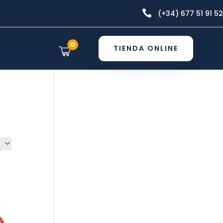

(+34) 677 51 91 52
0
TIENDA ONLINE