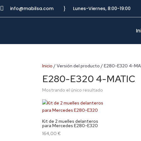

}
info@mabilsa.com
Lunes-Viernes, 8:00-19:00
In
Inicio
/ Versión del producto / E280-E320 4-MA
E280-E320 4-MATIC
Mostrando el único resultado
Kit de 2 muelles delanteros
para Mercedes E280-E320
164,00
€