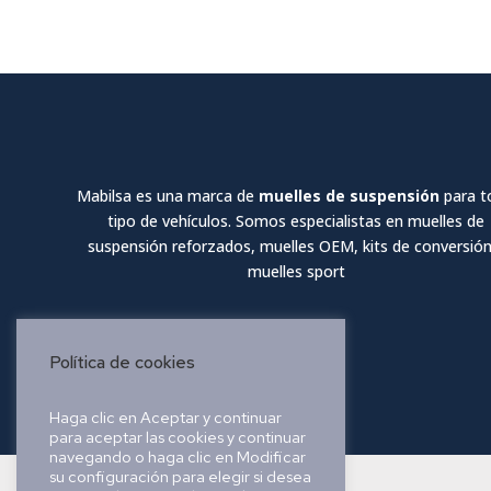
Mabilsa es una marca de
muelles de suspensión
para t
tipo de vehículos. Somos especialistas en muelles de
suspensión reforzados, muelles OEM, kits de conversión
muelles sport
Política de cookies
Haga clic en Aceptar y continuar
para aceptar las cookies y continuar
navegando o haga clic en Modificar
su configuración para elegir si desea