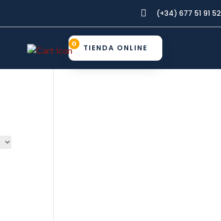

(+34) 677 51 91 52
0
TIENDA ONLINE