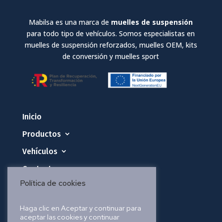
Mabilsa es una marca de
muelles de suspensión
para todo tipo de vehículos. Somos especialistas en
muelles de suspensión reforzados, muelles OEM, kits
de conversión y muelles sport
Inicio
Productos
Vehículos
Contacto
Política de cookies
Política de privacidad
Haga clic en Aceptar y continuar para
aceptar las cookies y continuar
Política de cookies