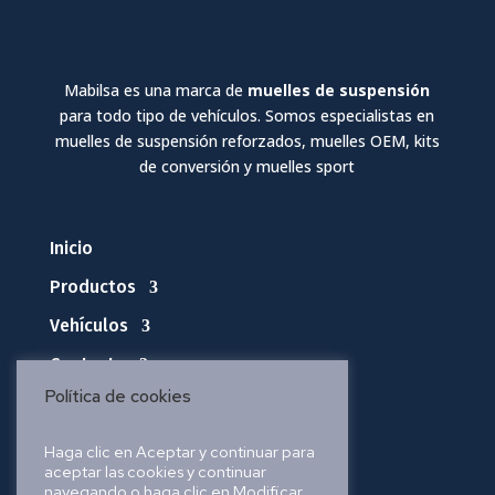
Mabilsa es una marca de
muelles de suspensión
para todo tipo de vehículos. Somos especialistas en
muelles de suspensión reforzados, muelles OEM, kits
de conversión y muelles sport
Inicio
Productos
Vehículos
Contacto
Política de cookies
Política de privacidad
Haga clic en Aceptar y continuar para
aceptar las cookies y continuar
Política de cookies
navegando o haga clic en Modificar