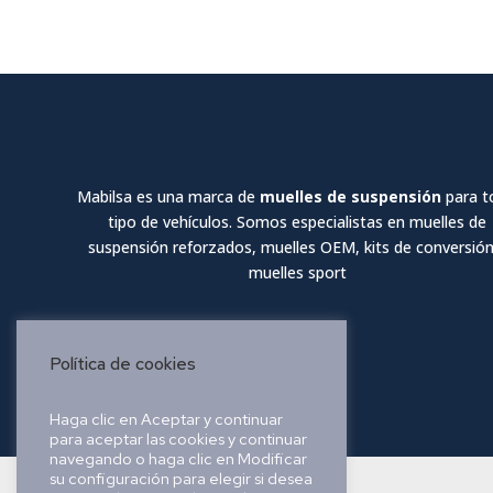
Mabilsa es una marca de
muelles de suspensión
para t
tipo de vehículos. Somos especialistas en muelles de
suspensión reforzados, muelles OEM, kits de conversión
muelles sport
Política de cookies
Haga clic en Aceptar y continuar
para aceptar las cookies y continuar
navegando o haga clic en Modificar
su configuración para elegir si desea