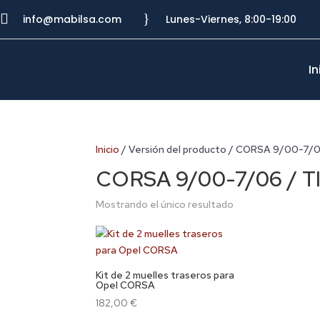

}
info@mabilsa.com
Lunes-Viernes, 8:00-19:00
In
Inicio
/ Versión del producto / CORSA 9/00-7/0
CORSA 9/00-7/06 / T
Mostrando el único resultado
Kit de 2 muelles traseros para
Opel CORSA
182,00
€