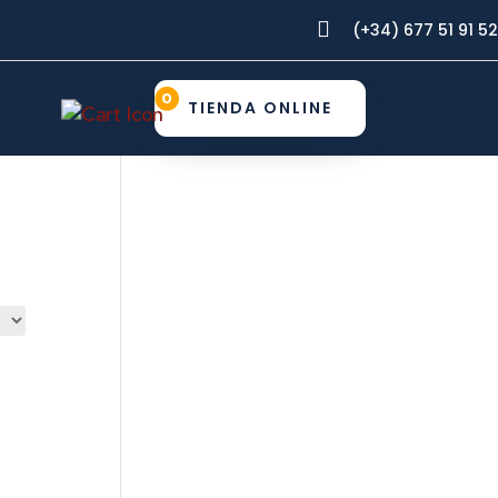

(+34) 677 51 91 52
0
TIENDA ONLINE