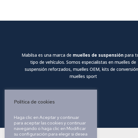
Mabilsa es una marca de
muelles de suspensión
para t
tipo de vehículos. Somos especialistas en muelles de
suspensión reforzados, muelles OEM, kits de conversión
muelles sport
Política de cookies
Haga clic en Aceptar y continuar
para aceptar las cookies y continuar
navegando o haga clic en Modificar
su configuración para elegir si desea