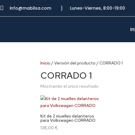

}
info@mabilsa.com
Lunes-Viernes, 8:00-19:00
In
Inicio
/ Versión del producto / CORRADO 1
CORRADO 1
Mostrando el único resultado
Kit de 2 muelles delanteros
para Volkswagen CORRADO
138,00
€