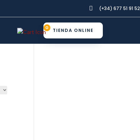

(+34) 677 51 91 52
0
TIENDA ONLINE