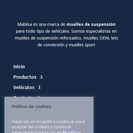
Mabilsa es una marca de
muelles de suspensión
para todo tipo de vehículos. Somos especialistas en
muelles de suspensión reforzados, muelles OEM, kits
de conversión y muelles sport
Inicio
Productos
Vehículos
Contacto
Política de cookies
Política de privacidad
Haga clic en Aceptar y continuar para
aceptar las cookies y continuar
Política de cookies
navegando o haga clic en Modificar