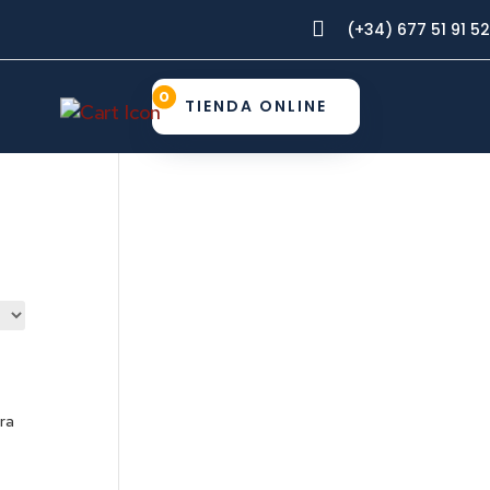

(+34) 677 51 91 52
0
TIENDA ONLINE
ara