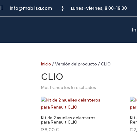

}
info@mabilsa.com
Lunes-Viernes, 8:00-19:00
In
Inicio
/ Versión del producto / CLIO
CLIO
Mostrando los 5 resultados
Kit de 2 muelles delanteros
Kit
para Renault CLIO
Ren
138,00
€
12