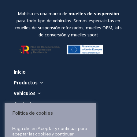
Mabilsa es una marca de
muelles de suspensión
para todo tipo de vehículos. Somos especialistas en
muelles de suspensión reforzados, muelles OEM, kits
de conversión y muelles sport
Inicio
Productos
Vehículos
Contacto
Política de cookies
Política de privacidad
Haga clic en Aceptar y continuar para
aceptar las cookies y continuar
Política de cookies