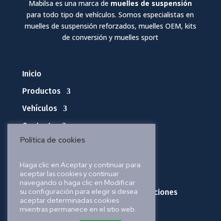
Mabilsa es una marca de
muelles de suspensión
para todo tipo de vehículos. Somos especialistas en
muelles de suspensión reforzados, muelles OEM, kits
de conversión y muelles sport
Inicio
Productos
Vehículos
Contacto
Política de cookies
Política de privacidad
Haga clic en Aceptar y continuar para
aceptar las cookies y continuar
Política de cookies
navegando o haga clic en Modificar
su configuración para elegir si desea
Política de envíos, pedidos y devoluciones
aceptar determinadas cookies
mientras permanece en el sitio web.
Aviso legal