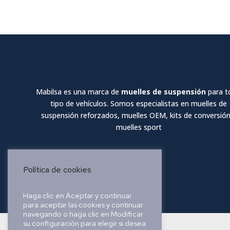
Mabilsa es una marca de
muelles de suspensión
para t
tipo de vehículos. Somos especialistas en muelles de
suspensión reforzados, muelles OEM, kits de conversión
muelles sport
Política de cookies
Haga clic en Aceptar y continuar
para aceptar las cookies y continuar
navegando o haga clic en Modificar
su configuración para elegir si desea