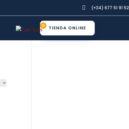

(+34) 677 51 91 52
0
TIENDA ONLINE