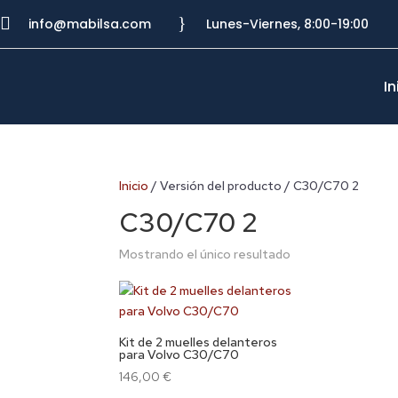

}
info@mabilsa.com
Lunes-Viernes, 8:00-19:00
In
Inicio
/ Versión del producto / C30/C70 2
C30/C70 2
Mostrando el único resultado
Kit de 2 muelles delanteros
para Volvo C30/C70
146,00
€