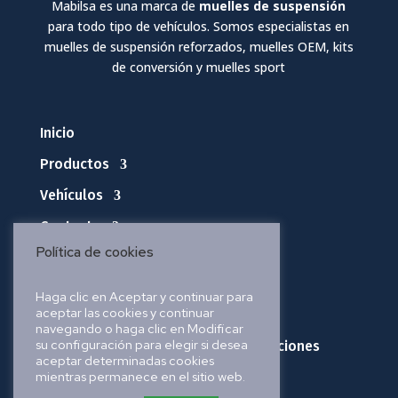
Mabilsa es una marca de
muelles de suspensión
para todo tipo de vehículos. Somos especialistas en
muelles de suspensión reforzados, muelles OEM, kits
de conversión y muelles sport
Inicio
Productos
Vehículos
Contacto
Política de cookies
Política de privacidad
Haga clic en Aceptar y continuar para
aceptar las cookies y continuar
Política de cookies
navegando o haga clic en Modificar
su configuración para elegir si desea
Política de envíos, pedidos y devoluciones
aceptar determinadas cookies
mientras permanece en el sitio web.
Aviso legal