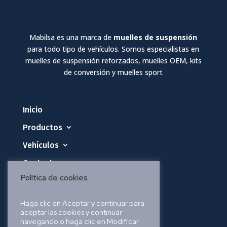
Mabilsa es una marca de
muelles de suspensión
para todo tipo de vehículos. Somos especialistas en
muelles de suspensión reforzados, muelles OEM, kits
de conversión y muelles sport
Inicio
Productos
Vehículos
Contacto
Política de cookies
Política de privacidad
Haga clic en Aceptar y continuar para
aceptar las cookies y continuar
Política de cookies
navegando o haga clic en Modificar