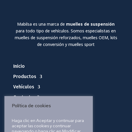
Mabilsa es una marca de
muelles de suspensión
para todo tipo de vehículos. Somos especialistas en
muelles de suspensión reforzados, muelles OEM, kits
de conversión y muelles sport
Inicio
Productos
Vehículos
Contacto
Política de cookies
Política de privacidad
Haga clic en Aceptar y continuar para
aceptar las cookies y continuar
Política de cookies
navegando o haga clic en Modificar