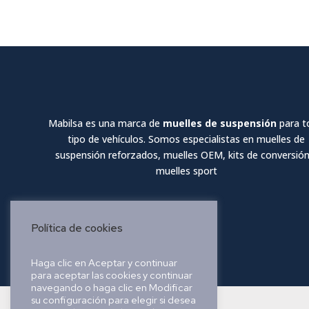
Mabilsa es una marca de
muelles de suspensión
para t
tipo de vehículos. Somos especialistas en muelles de
suspensión reforzados, muelles OEM, kits de conversión
muelles sport
Política de cookies
Haga clic en Aceptar y continuar
para aceptar las cookies y continuar
navegando o haga clic en Modificar
su configuración para elegir si desea