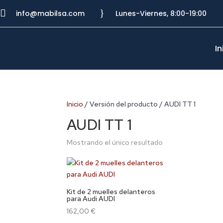

}
info@mabilsa.com
Lunes-Viernes, 8:00-19:00
In
Inicio
/ Versión del producto / AUDI TT 1
AUDI TT 1
Mostrando el único resultado
Kit de 2 muelles delanteros
para Audi AUDI
162,00
€