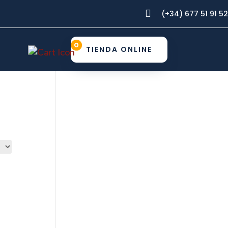

(+34) 677 51 91 52
0
TIENDA ONLINE