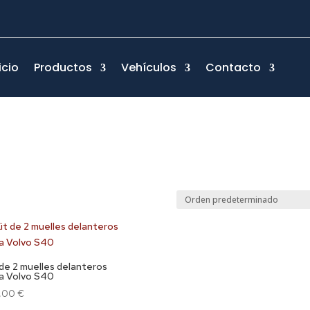
icio
Productos
Vehículos
Contacto
 de 2 muelles delanteros
a Volvo S40
8,00
€