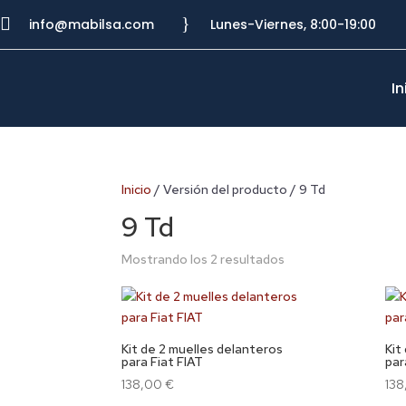

}
info@mabilsa.com
Lunes-Viernes, 8:00-19:00
In
Inicio
/ Versión del producto / 9 Td
9 Td
Mostrando los 2 resultados
Kit de 2 muelles delanteros
Kit
para Fiat FIAT
par
138,00
€
13