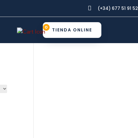

(+34) 677 51 91 52
0
TIENDA ONLINE