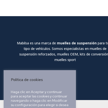
Mabilsa es una marca de
muelles de suspensión
para t
tipo de vehículos. Somos especialistas en muelles de
suspensión reforzados, muelles OEM, kits de conversión
muelles sport
Política de cookies
Haga clic en Aceptar y continuar
para aceptar las cookies y continuar
navegando o haga clic en Modificar
su configuración para elegir si desea