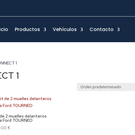
icio
Productos
Vehículos
Contacto
CONNECT 1
CT 1
 de 2 muelles delanteros
a Ford TOURNEO
3,00
€