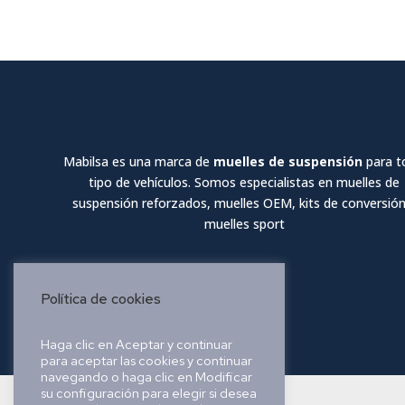
Mabilsa es una marca de
muelles de suspensión
para t
tipo de vehículos. Somos especialistas en muelles de
suspensión reforzados, muelles OEM, kits de conversión
muelles sport
Política de cookies
Haga clic en Aceptar y continuar
para aceptar las cookies y continuar
navegando o haga clic en Modificar
su configuración para elegir si desea