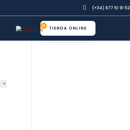

(+34) 677 51 91 52
0
TIENDA ONLINE