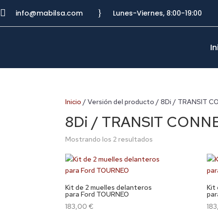

}
info@mabilsa.com
Lunes-Viernes, 8:00-19:00
In
Inicio
/ Versión del producto / 8Di / TRANSIT 
8Di / TRANSIT CONNE
Mostrando los 2 resultados
Kit de 2 muelles delanteros
Kit
para Ford TOURNEO
par
183,00
€
18