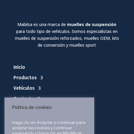
Mabilsa es una marca de
muelles de suspensión
para todo tipo de vehículos. Somos especialistas en
muelles de suspensión reforzados, muelles OEM, kits
de conversión y muelles sport
Inicio
Productos
Vehículos
Contacto
Política de cookies
Política de privacidad
Haga clic en Aceptar y continuar para
aceptar las cookies y continuar
Política de cookies
navegando o haga clic en Modificar