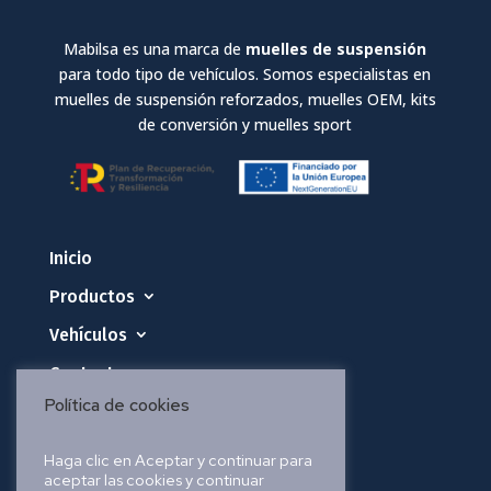
Mabilsa es una marca de
muelles de suspensión
para todo tipo de vehículos. Somos especialistas en
muelles de suspensión reforzados, muelles OEM, kits
de conversión y muelles sport
Inicio
Productos
Vehículos
Contacto
Política de cookies
Política de privacidad
Haga clic en Aceptar y continuar para
aceptar las cookies y continuar
Política de cookies