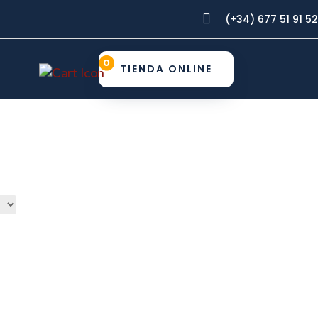

(+34) 677 51 91 52
0
TIENDA ONLINE