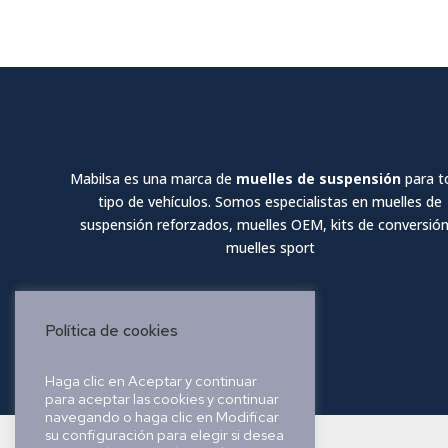
Mabilsa es una marca de
muelles de suspensión
para t
tipo de vehículos. Somos especialistas en muelles de
suspensión reforzados, muelles OEM, kits de conversión
muelles sport
Política de cookies
Haga clic en Aceptar y continuar
para aceptar las cookies y continuar
navegando o haga clic en Modificar
su configuración para elegir si desea