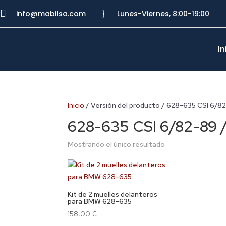

}
info@mabilsa.com
Lunes-Viernes, 8:00-19:00
In
Inicio
/ Versión del producto / 628-635 CSI 
628-635 CSI 6/82-8
Mostrando el único resultado
Kit de 2 muelles delanteros
para BMW 628-635
158,00
€