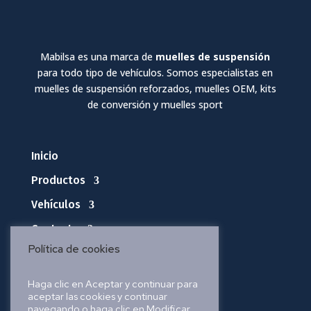
Mabilsa es una marca de
muelles de suspensión
para todo tipo de vehículos. Somos especialistas en
muelles de suspensión reforzados, muelles OEM, kits
de conversión y muelles sport
Inicio
Productos
Vehículos
Contacto
Política de cookies
Política de privacidad
Haga clic en Aceptar y continuar para
aceptar las cookies y continuar
Política de cookies
navegando o haga clic en Modificar