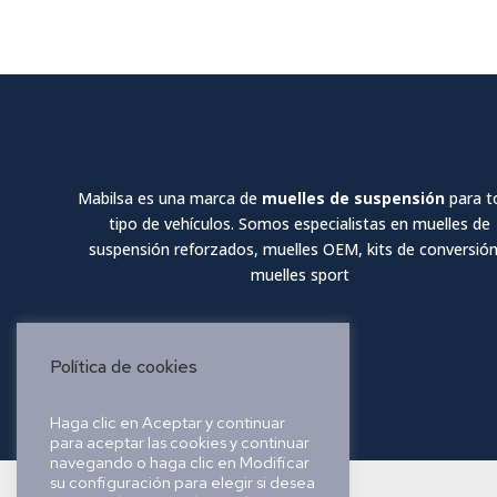
Mabilsa es una marca de
muelles de suspensión
para t
tipo de vehículos. Somos especialistas en muelles de
suspensión reforzados, muelles OEM, kits de conversión
muelles sport
Política de cookies
Haga clic en Aceptar y continuar
para aceptar las cookies y continuar
navegando o haga clic en Modificar
su configuración para elegir si desea