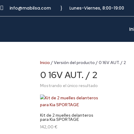

}
info@mabilsa.com
Lunes-Viernes, 8:00-19:00
In
Inicio
/ Versión del producto / 0 16V AUT. / 2
0 16V AUT. / 2
Mostrando el único resultado
Kit de 2 muelles delanteros
para Kia SPORTAGE
142,00
€