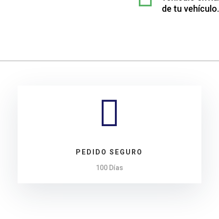
Volvo
de tu vehículo.
240
cantidad

PEDIDO SEGURO
100 Días