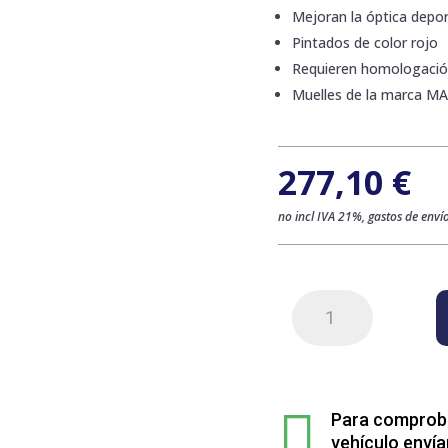
Mejoran la óptica deport
Pintados de color rojo
Requieren homologaci
Muelles de la marca M
277,10
€
no incl IVA 21%, gastos de envío
Kit
de
4
muelles
sport

rebajados
Para comprobar
para
vehículo envía