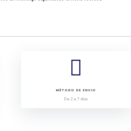

MÉTODO DE ENVIO
De 2 a 7 días