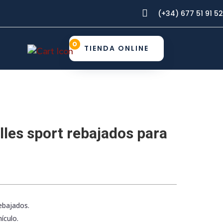

(+34) 677 51 91 52
0
TIENDA ONLINE
lles sport rebajados para
rebajados.
ículo.