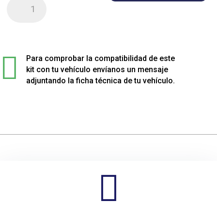
Kit
de
4
muelles
sport

rebajados
Para comprobar la compatibilidad de este
para
kit con tu vehículo envíanos un mensaje
Volkswagen
adjuntando la ficha técnica de tu vehículo.
T-
CROSS
cantidad
