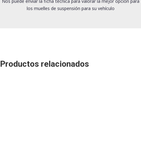
Nos puede enviar la ficha técnica para valorar la mejor opción para
los muelles de suspensión para su vehículo
Productos relacionados
Kit de 2 muelles traseros
reforzados para
Kit de 2 muelles traseros
Mercedes W124
reforzados para Citroen
Berlingo
142,00
€
175,00
€