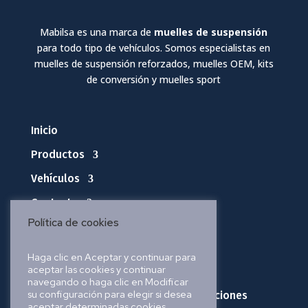
Mabilsa es una marca de
muelles de suspensión
para todo tipo de vehículos. Somos especialistas en
muelles de suspensión reforzados, muelles OEM, kits
de conversión y muelles sport
Inicio
Productos
Vehículos
Contacto
Política de cookies
Política de privacidad
Haga clic en Aceptar y continuar para
aceptar las cookies y continuar
Política de cookies
navegando o haga clic en Modificar
su configuración para elegir si desea
Política de envíos, pedidos y devoluciones
aceptar determinadas cookies