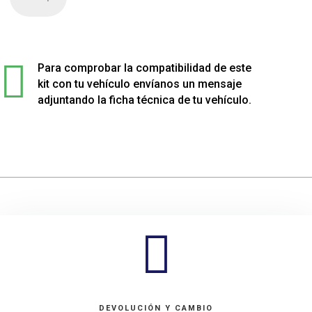
de
4
muelles
sport

rebajados
Para comprobar la compatibilidad de este
para
kit con tu vehículo envíanos un mensaje
Volkswagen
adjuntando la ficha técnica de tu vehículo.
GOLF
VII
cantidad

DEVOLUCIÓN Y CAMBIO