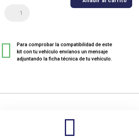
Añadir al carrito
Kit
de
4
muelles
sport

rebajados
Para comprobar la compatibilidad de este
para
kit con tu vehículo envíanos un mensaje
Volkswagen
adjuntando la ficha técnica de tu vehículo.
GOLF
III/VENTO
cantidad
