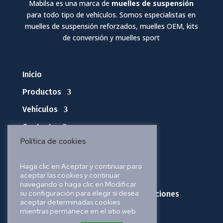
Mabilsa es una marca de
muelles de suspensión
para todo tipo de vehículos. Somos especialistas en
muelles de suspensión reforzados, muelles OEM, kits
de conversión y muelles sport
Inicio
Productos
Vehículos
Contacto
Política de cookies
Política de privacidad
Haga clic en Aceptar y continuar para
aceptar las cookies y continuar
Política de cookies
navegando o haga clic en Modificar
su configuración para elegir si desea
Política de envíos, pedidos y devoluciones
aceptar determinadas cookies
mientras permanece en el sitio web.
Aviso legal