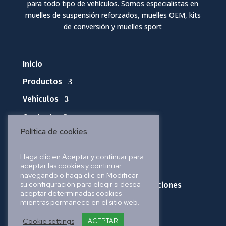
para todo tipo de vehículos. Somos especialistas en
muelles de suspensión reforzados, muelles OEM, kits
de conversión y muelles sport
Inicio
Productos
Vehículos
Contacto
Política de cookies
Política de privacidad
Haga clic en Aceptar y continuar para
aceptar las cookies y continuar
Política de cookies
navegando o haga clic en Modificar
su configuración para elegir si desea
Política de envíos, pedidos y devoluciones
aceptar determinadas cookies
mientras permanece en el sitio web.
Aviso legal
Cookie settings
ACEPTAR