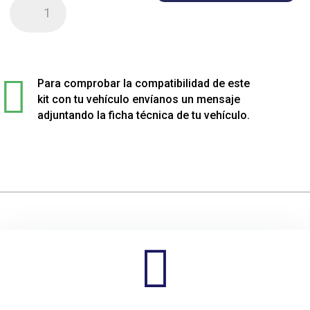
Kit
de
4
muelles
sport

rebajados
Para comprobar la compatibilidad de este
para
kit con tu vehículo envíanos un mensaje
Toyota
adjuntando la ficha técnica de tu vehículo.
PREVIA
GL
cantidad
