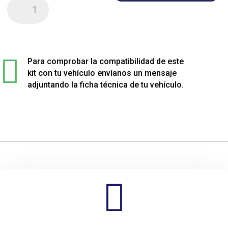
Kit
de
4
muelles
sport

rebajados
Para comprobar la compatibilidad de este
para
kit con tu vehículo envíanos un mensaje
Skoda
adjuntando la ficha técnica de tu vehículo.
FABIA
cantidad
