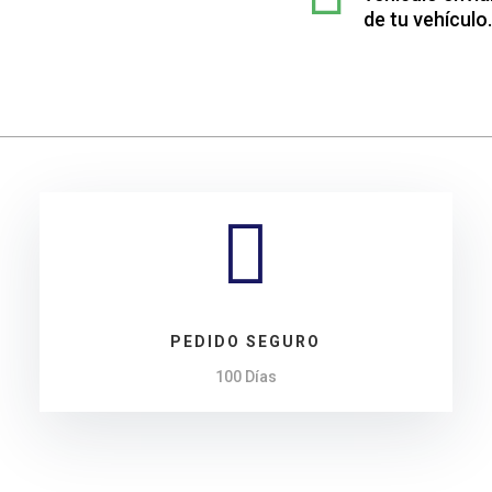
Seat
de tu vehículo.
TOLEDO
cantidad

PEDIDO SEGURO
100 Días