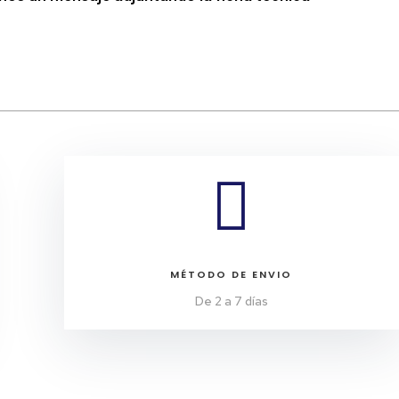

MÉTODO DE ENVIO
De 2 a 7 días