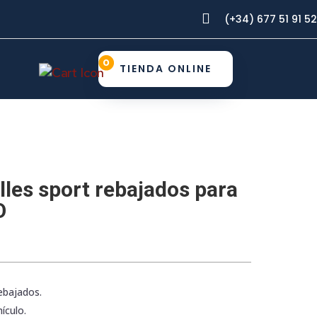

(+34) 677 51 91 52
0
TIENDA ONLINE
lles sport rebajados para
O
rebajados.
ículo.