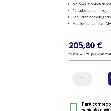
Mejoran la óptica deport
Pintados de color rojo
Requieren homologaci
Muelles de la marca M
205,80
€
no incl IVA 21%, gastos de envío
Kit
de
4
muelles
sport

rebajados
Para comprobar
para
vehículo envía