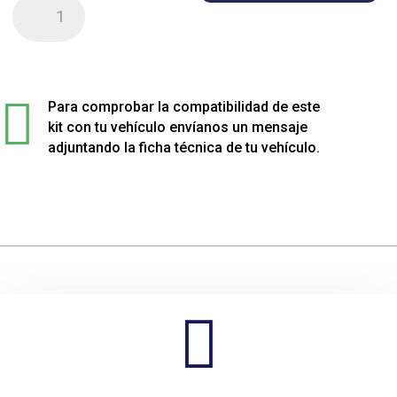
Kit
de
4
muelles
sport

rebajados
Para comprobar la compatibilidad de este
para
kit con tu vehículo envíanos un mensaje
Seat
adjuntando la ficha técnica de tu vehículo.
CORDOBA
cantidad
