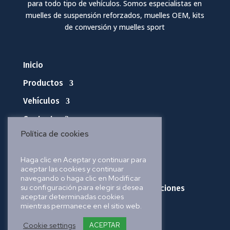
para todo tipo de vehículos. Somos especialistas en
muelles de suspensión reforzados, muelles OEM, kits
de conversión y muelles sport
Inicio
Productos
Vehículos
Contacto
Política de cookies
Política de privacidad
Haga clic en Aceptar y continuar para
aceptar las cookies y continuar
Política de cookies
navegando o haga clic en Modificar
su configuración para elegir si desea
Política de envíos, pedidos y devoluciones
aceptar determinadas cookies
mientras permanece en el sitio web.
Aviso legal
Cookie settings
ACEPTAR