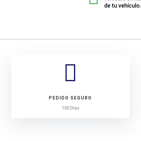
Seat
de tu vehículo.
ALHAMBRA
cantidad

PEDIDO SEGURO
100 Días