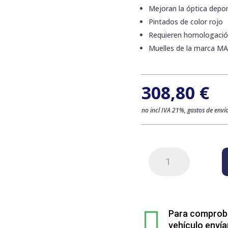
Mejoran la óptica deport
Pintados de color rojo
Requieren homologaci
Muelles de la marca M
308,80
€
no incl IVA 21%, gastos de envío
Kit
de
4
muelles
sport

rebajados
Para comprobar
para
vehículo envía