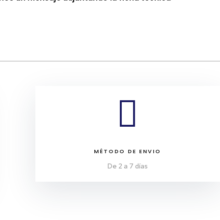

MÉTODO DE ENVIO
De 2 a 7 días