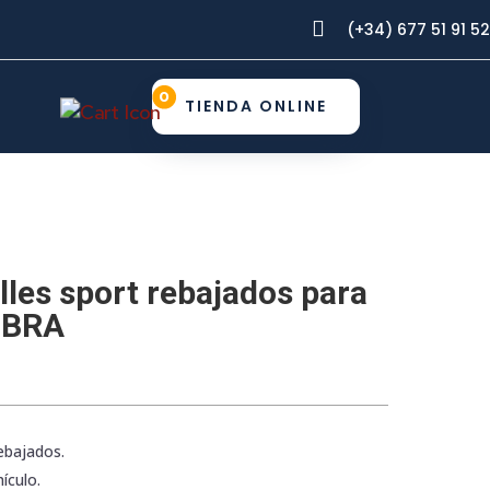

(+34) 677 51 91 52
0
TIENDA ONLINE
lles sport rebajados para
MBRA
rebajados.
ículo.