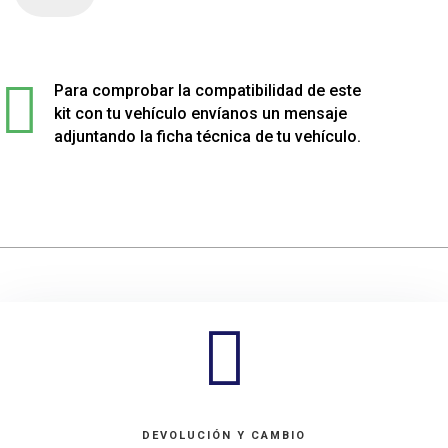
4
muelles
sport

rebajados
Para comprobar la compatibilidad de este
para
kit con tu vehículo envíanos un mensaje
Rover
adjuntando la ficha técnica de tu vehículo.
25
cantidad

DEVOLUCIÓN Y CAMBIO