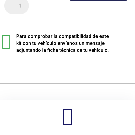
Kit
de
4
muelles
sport

rebajados
Para comprobar la compatibilidad de este
para
kit con tu vehículo envíanos un mensaje
Renault
adjuntando la ficha técnica de tu vehículo.
MÉGANE
cantidad
