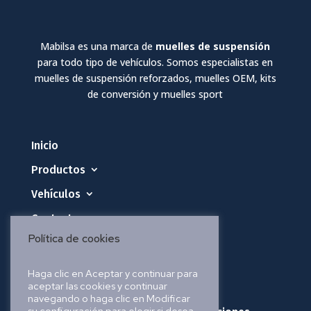
Mabilsa es una marca de
muelles de suspensión
para todo tipo de vehículos. Somos especialistas en
muelles de suspensión reforzados, muelles OEM, kits
de conversión y muelles sport
Inicio
Productos
Vehículos
Contacto
Política de cookies
Política de privacidad
Haga clic en Aceptar y continuar para
aceptar las cookies y continuar
Política de cookies
navegando o haga clic en Modificar
su configuración para elegir si desea