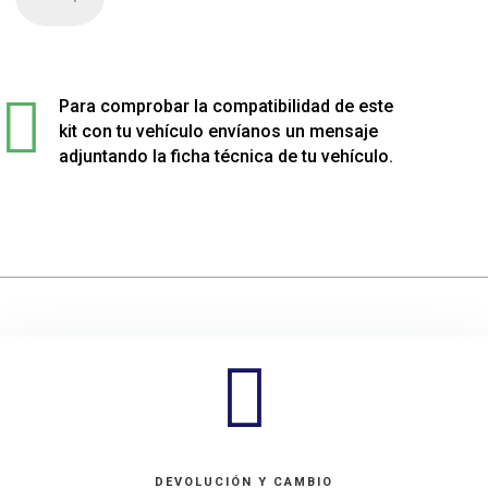
de
4
muelles
sport

rebajados
Para comprobar la compatibilidad de este
para
kit con tu vehículo envíanos un mensaje
Renault
adjuntando la ficha técnica de tu vehículo.
LAGUNA
cantidad

DEVOLUCIÓN Y CAMBIO